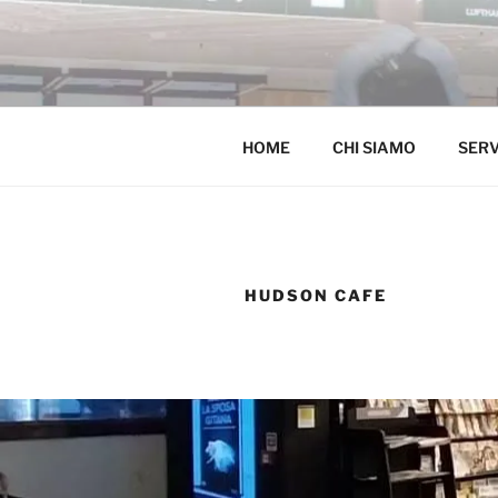
WWW.ARTH
Arredamento Contract è il nos
HOME
CHI SIAMO
SERV
HUDSON CAFE