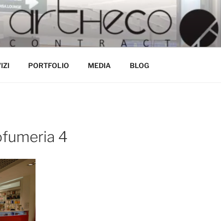
ECONTRACT.IT
tro mestiere
IZI
PORTFOLIO
MEDIA
BLOG
ofumeria 4